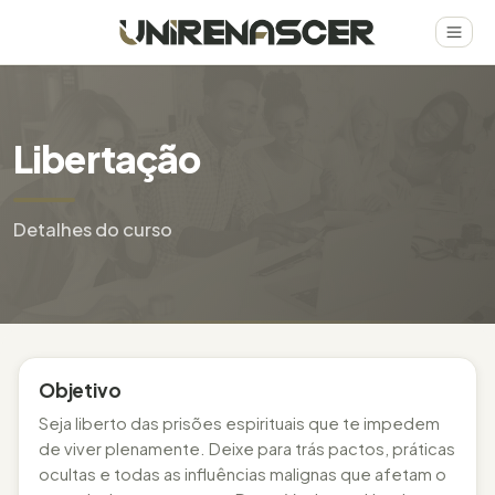
Libertação
Detalhes do curso
Objetivo
Seja liberto das prisões espirituais que te impedem
de viver plenamente. Deixe para trás pactos, práticas
ocultas e todas as influências malignas que afetam o