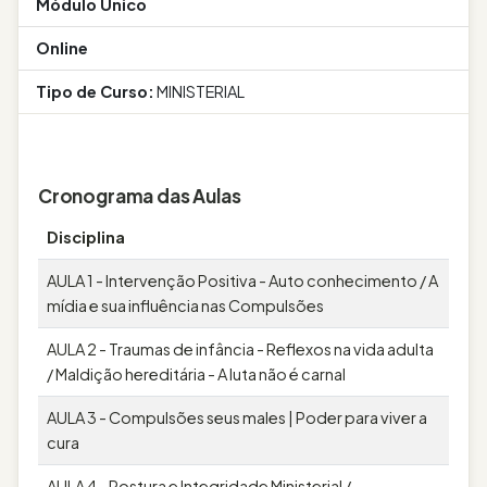
Módulo Único
Online
Tipo de Curso:
MINISTERIAL
Cronograma das Aulas
Disciplina
AULA 1 - Intervenção Positiva - Auto conhecimento / A
mídia e sua influência nas Compulsões
AULA 2 - Traumas de infância - Reflexos na vida adulta
/ Maldição hereditária - A luta não é carnal
AULA 3 - Compulsões seus males | Poder para viver a
cura
AULA 4 - Postura e Integridade Ministerial /